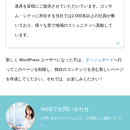
道具を皆様にご提供させていただいています。ゴッサ
HOME
ム・シティに所在する当社では2,000名以上の社員が働
ひるキャリ３つの特徴
いており、様々な形で地域のコミュニティへ貢献して
います。
転職までの流れ
利用者の声
新しく WordPress ユーザーになった方は、
ダッシュボード
へ行
ひるキャリ運営会社
ってこのページを削除し、独自のコンテンツを含む新しいページ
を作成してください。それでは、お楽しみください !
よくあるお問い合わせ
HOME
ひるキャリ３つの特徴
転職までの流れ
利用者の声
ひ
WEBでお問い合わせ
お問い合わせフォームより、お気軽にご連絡くだ さ
い。